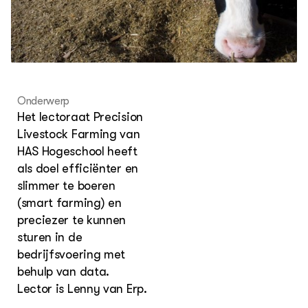
Kaart
Projecten
LEREN
Lectoraten
Practoraten
Leermiddelen
Onderwerp
Het lectoraat Precision
Livestock Farming van
OVER
Over ons
HAS Hogeschool heeft
Contact
als doel efficiënter en
slimmer te boeren
(smart farming) en
preciezer te kunnen
sturen in de
bedrijfsvoering met
behulp van data.
Lector is Lenny van Erp.