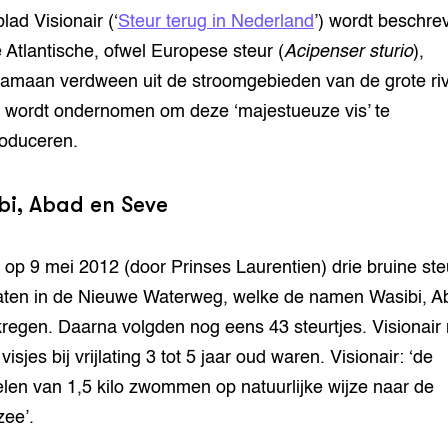
lad Visionair (‘
Steur terug in Nederland
’) wordt beschre
 Atlantische, ofwel Europese steur (
Acipenser sturio
),
amaan verdween uit de stroomgebieden van de grote riv
 wordt ondernomen om deze ‘majestueuze vis’ te
roduceren.
bi, Abad en Seve
n op 9 mei 2012 (door Prinses Laurentien) drie bruine ste
laten in de Nieuwe Waterweg, welke de namen Wasibi, A
regen. Daarna volgden nog eens 43 steurtjes. Visionair
visjes bij vrijlating 3 tot 5 jaar oud waren. Visionair: ‘de
elen van 1,5 kilo zwommen op natuurlijke wijze naar de
ee’.