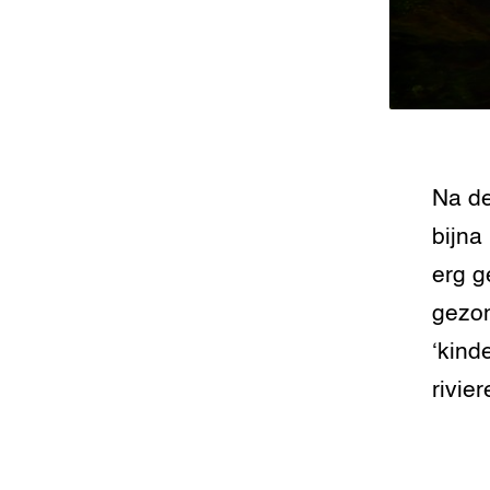
Na de
bijna
erg g
gezon
‘kind
rivier