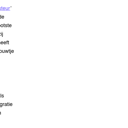
steur
’
de
ootste
ij
heeft
rouwtje
ls
gratie
n