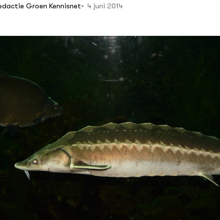
ollege
4 juni 2014
edactie Groen Kennisnet
en Drone Academy