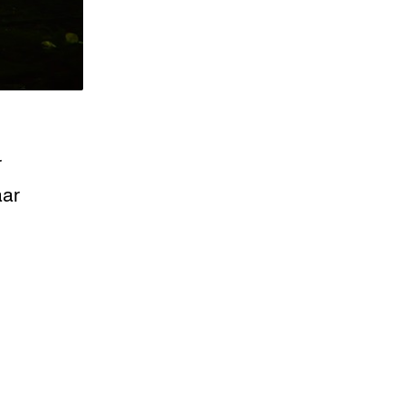
r
aar