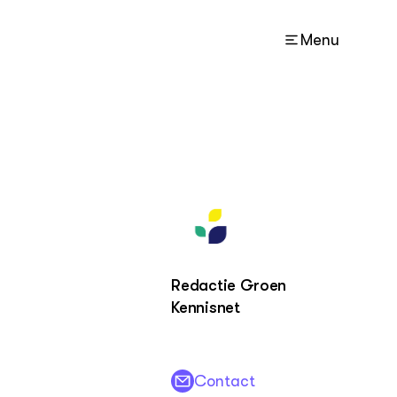
Menu
ACTUEEL
Nieuws
Agenda
ZIE OOK
Kaart
Redactie Groen
Projecten
Kennisnet
LEREN
Lectoraten
Contact
Practoraten