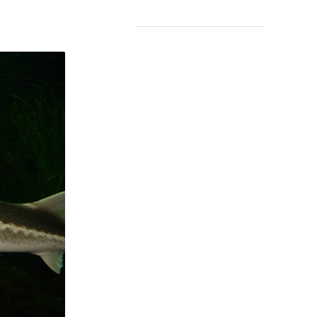
Leermiddelen
OVER
Over ons
Contact