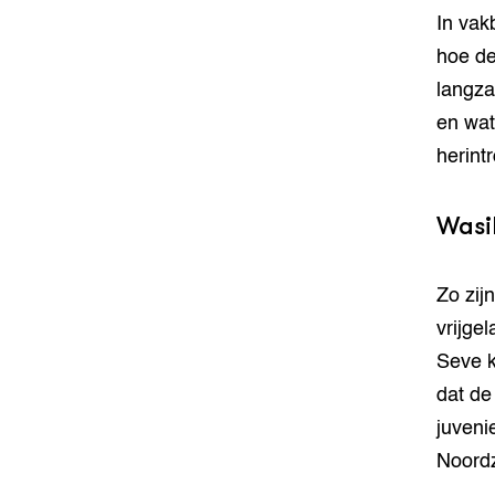
In vakb
hoe de
langza
en wat
herint
Wasi
Zo zij
vrijge
Seve k
dat de 
juveni
Noordz