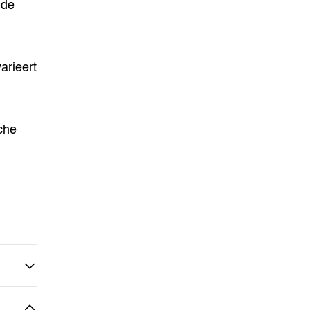
nde
arieert
che