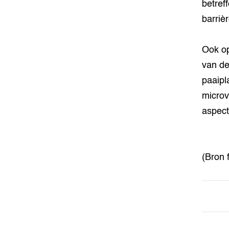
betref
barriè
Ook op
van de
paaipl
microv
aspect
(Bron 