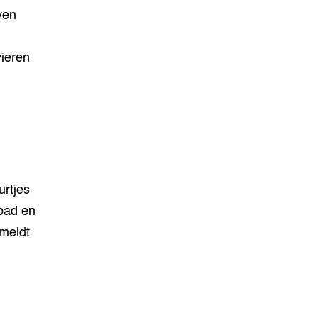
ven
ieren
urtjes
bad en
 meldt