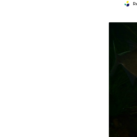
Groen C
R
The Gre