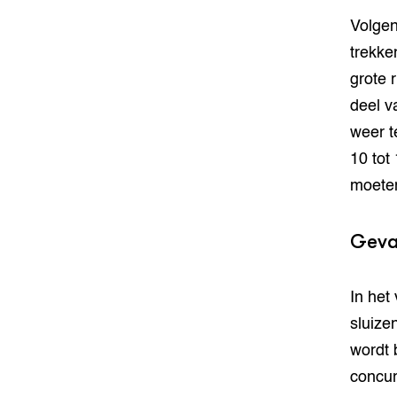
Volgen
trekke
grote 
deel v
weer t
10 tot
moeten
Geva
In het
sluize
wordt 
concur