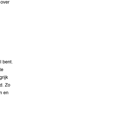
 over
l bent.
te
rijk
d. Zo
n en