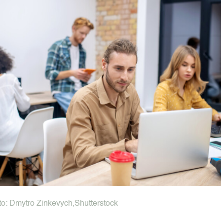
ollege
en Drone Academy
to:
Dmytro Zinkevych
,
Shutterstock