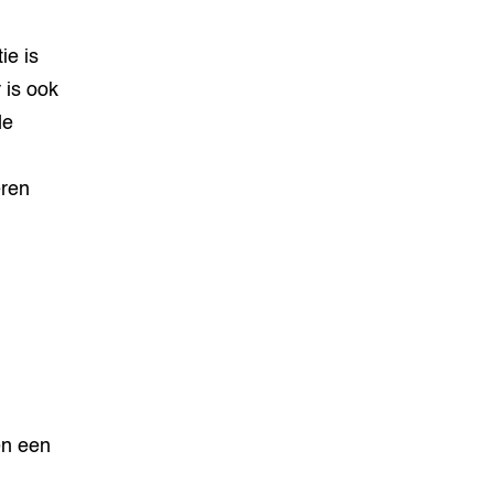
ie is
 is ook
de
eren
en een