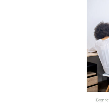
Groen C
The Gre
Bron fo