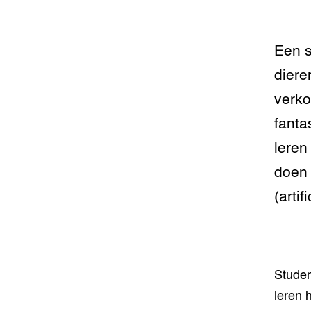
Een s
diere
verko
fanta
leren
doen 
(artif
Studen
leren 