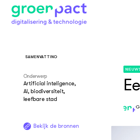
SAMENVATTING
DIGI & TECH
Thema's
NIEUW
Onderwerp
Faciliteiten
Ee
Sensort
Green M
Artificial inteligence,
Centre 
AI, biodiversiteit,
Data sc
leefbare stad
Boerder
G
Kunstmat
De Aere
Studio
Robotic
Bekijk de bronnen
Dressuu