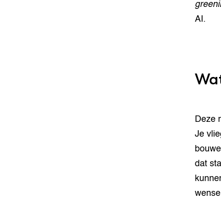
greeni
AI.
Wat
Deze m
Je vli
bouwen
dat st
kunnen
wensen