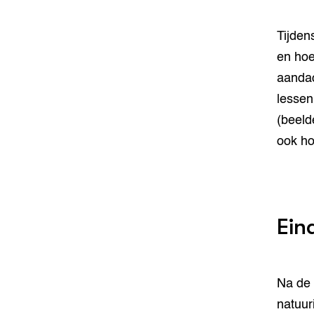
Tijden
en hoe
aandac
lessen
(beeld
ook ho
Ein
Na de 
natuur