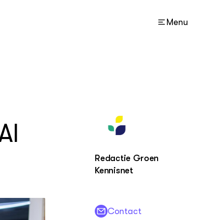
Menu
ACTUEEL
Nieuws
Agenda
AI
ZIE OOK
Kaart
Redactie Groen
Projecten
Kennisnet
LEREN
Lectoraten
Contact
Practoraten