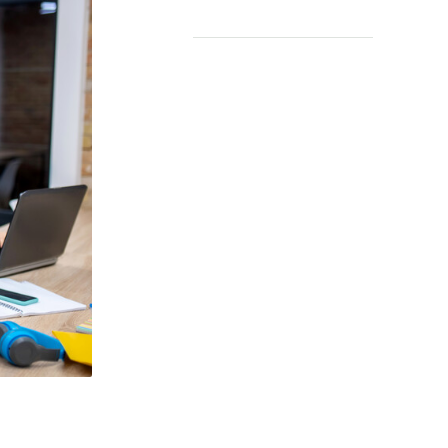
Leermiddelen
OVER
Over ons
Contact