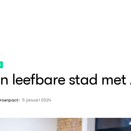
S
n leefbare stad met 
echnologie
obile Education
(GMEC)
ience
ij van de Toekomst
5 januari 2024
roenpact
ige intelligentie
s Tech Productions
a
rsimulator Scalda