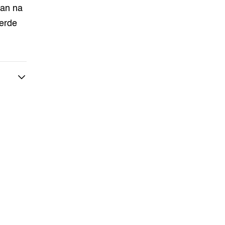
aan na
erde