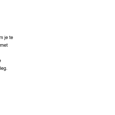
m je te
 met
e
leg.