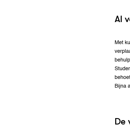
AI 
Met ku
verpla
behulp
Studen
behoef
Bijna 
De 