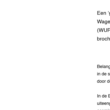
Een ‘
Wagen
(WUR)
broch
Belang
in de 
door d
In de 
uiteen