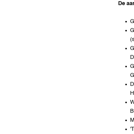
De aa
G
G
(
G
D
G
G
D
H
W
B
M
'