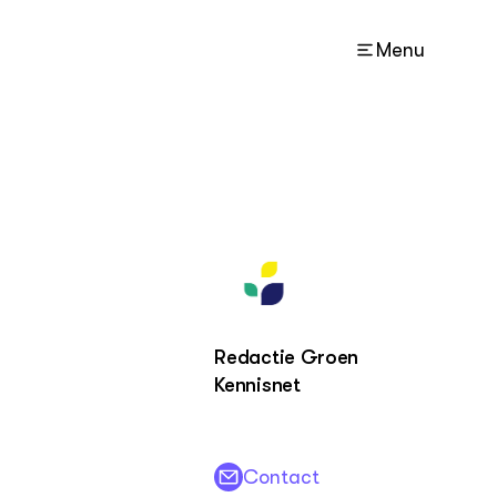
Menu
ACTUEEL
Nieuws
Agenda
ZIE OOK
Kaart
Redactie Groen
Projecten
Kennisnet
LEREN
Lectoraten
Contact
Practoraten