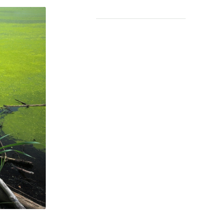
Leermiddelen
OVER
Over ons
Contact