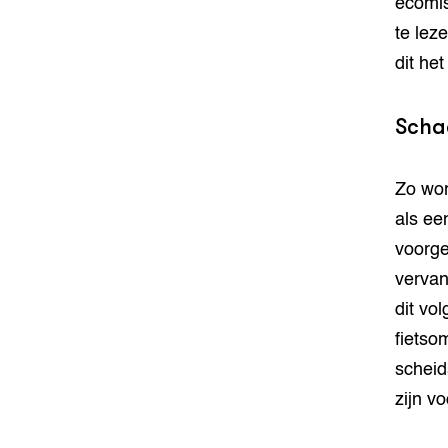
ecomis
te lez
dit he
Scha
Zo wor
als ee
voorge
vervan
dit vo
fietso
scheid
zijn v