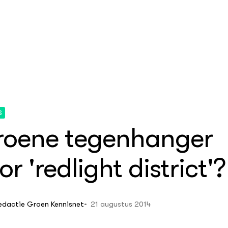
S
echnologie
obile Education
oene tegenhanger
(GMEC)
ience
or 'redlight district'?
ij van de Toekomst
ige intelligentie
s Tech Productions
a
21 augustus 2014
edactie Groen Kennisnet
rsimulator Scalda
ollege