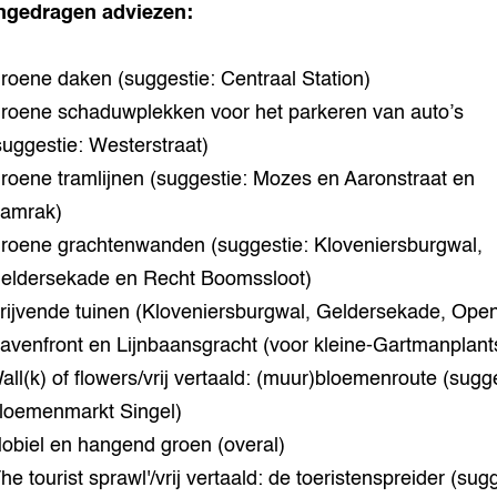
ngedragen adviezen:
roene daken (suggestie: Centraal Station)
roene schaduwplekken voor het parkeren van auto’s
suggestie: Westerstraat)
roene tramlijnen (suggestie: Mozes en Aaronstraat en
amrak)
roene grachtenwanden (suggestie: Kloveniersburgwal,
eldersekade en Recht Boomssloot)
rijvende tuinen (Kloveniersburgwal, Geldersekade, Ope
avenfront en Lijnbaansgracht (voor kleine-Gartmanplant
all(k) of flowers/vrij vertaald: (muur)bloemenroute (sugge
loemenmarkt Singel)
obiel en hangend groen (overal)
The tourist sprawl'/vrij vertaald: de toeristenspreider (sug