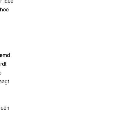
r idee
 hoe
oemd
rdt
e
aagt
deeën