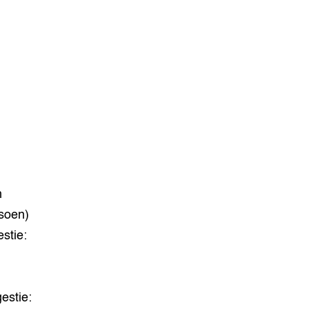
n
soen)
stie:
gestie: