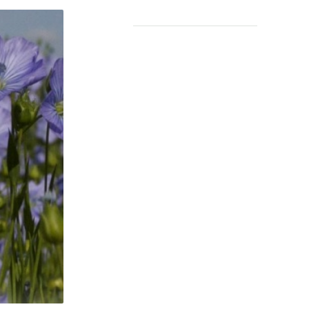
Leermiddelen
OVER
Over ons
Contact