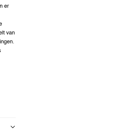
n er
e
elt van
ingen.
s