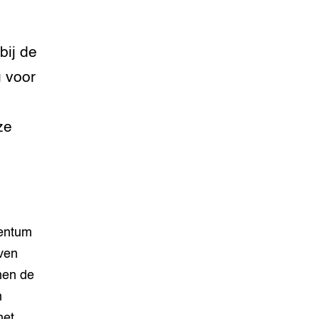
bij de
 voor
ze
lentum
ven
nen de
n
het