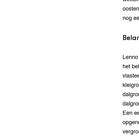
oosten
nog ee
Belan
Lenno 
het be
vlaste
kleigr
dalgro
dalgro
Een ee
opgeno
vergro