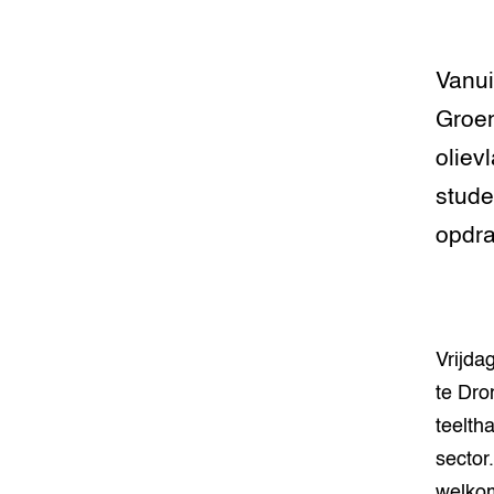
Vanui
Groen
oliev
stude
opdra
Vrijda
te Dro
teelth
sector
welkom