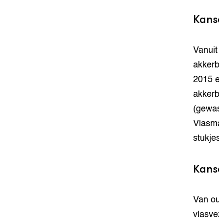
Kans
Vanuit
akkerb
2015 e
akkerb
(gewas
Vlasma
stukje
Kans
Van ou
vlasve