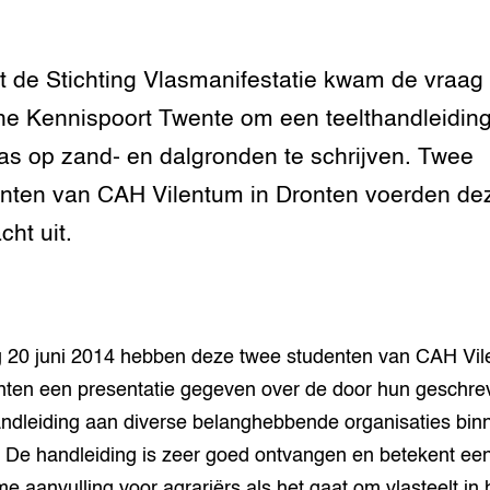
t de Stichting Vlasmanifestatie kwam de vraag 
e Kennispoort Twente om een teelthandleiding
las op zand- en dalgronden te schrijven. Twee
nten van CAH Vilentum in Dronten voerden de
cht uit.
g 20 juni 2014 hebben deze twee studenten van CAH Vi
nten een presentatie gegeven over de door hun geschre
andleiding aan diverse belanghebbende organisaties bin
. De handleiding is zeer goed ontvangen en betekent ee
e aanvulling voor agrariërs als het gaat om vlasteelt in 