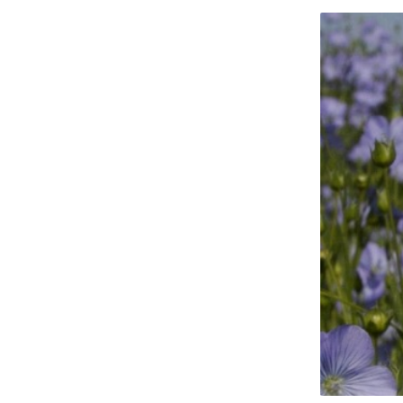
Groen C
The Gre