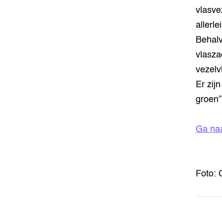
vlasve
allerl
Behalv
vlasza
vezelv
Er zij
groen” 
Ga naa
Foto: 