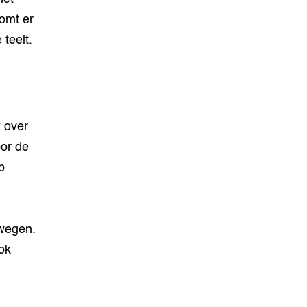
omt er
teelt.
 over
oor de
p
rwegen.
ok