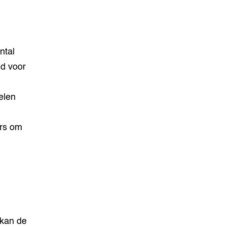
ntal
d voor
elen
ers om
 kan de