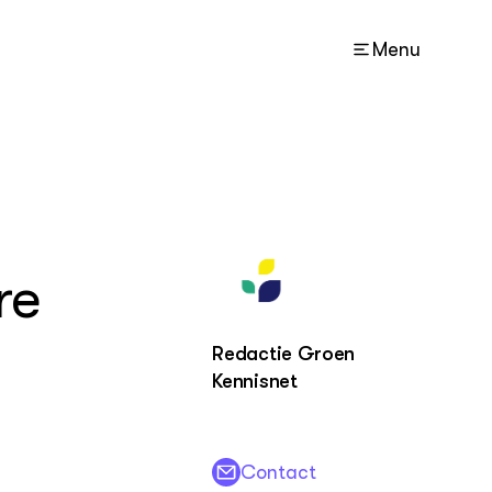
Menu
ACTUEEL
Nieuws
Agenda
re
ZIE OOK
Kaart
Redactie Groen
Projecten
Kennisnet
LEREN
Lectoraten
Contact
Practoraten