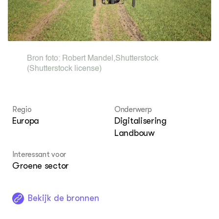
Kaart
Projecten
LEREN
Lectoraten
Bron foto:
Robert Mandel
,
Shutterstock
Practoraten
(Shutterstock license)
Leermiddelen
OVER
Over ons
Regio
Onderwerp
Contact
Europa
Digitalisering
Landbouw
Interessant voor
Groene sector
Bekijk de bronnen