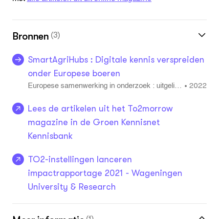
Bronnen
(3)
SmartAgriHubs : Digitale kennis verspreiden
onder Europese boeren
2022
•
Europese samen­werking in onderzoek : uitgelich
te projecten van Wageningen University & Rese
arch = European research collaborations : how
Lees de artikelen uit het To2morrow
Wageningen University & Research makes a diff
magazine in de Groen Kennisnet
erence in policy with European research project
Kennisbank
s: 19
TO2-instellingen lanceren
impactrapportage 2021 - Wageningen
University & Research